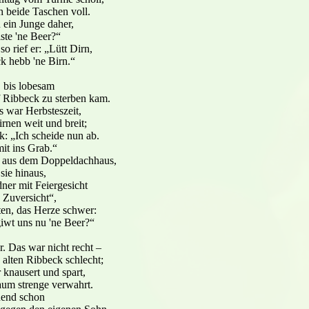
 beide Taschen voll.
 ein Junge daher,
iste 'ne Beer?“
o rief er: „Lütt Dirn,
 hebb 'ne Birn.“
, bis lobesam
 Ribbeck zu sterben kam.
's war Herbsteszeit,
rnen weit und breit;
: „Ich scheide nun ab.
mit ins Grab.“
, aus dem Doppeldachhaus,
sie hinaus,
ner mit Feiergesicht
 Zuversicht“,
ten, das Herze schwer:
iwt uns nu 'ne Beer?“
r. Das war nicht recht –
 alten Ribbeck schlecht;
r knausert und spart,
aum strenge verwahrt.
nend schon