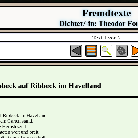
Fremdtexte
Dichter/-in: Theodor Fo
Text 1 von 2
bbeck auf Ribbeck im Havelland
f Ribbeck im Havelland,
nem Garten stand,
 Herbsteszeit
teten weit und breit,
ittag vom Turme scholl,