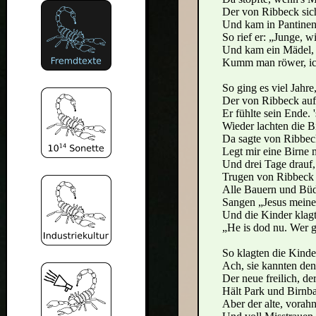
Der von Ribbeck sich
Und kam in Pantinen
So rief er: „Junge, w
Und kam ein Mädel, s
Kumm man röwer, ick
So ging es viel Jahre
Der von Ribbeck auf
Er fühlte sein Ende. 
Wieder lachten die Bi
Da sagte von Ribbeck
Legt mir eine Birne 
Und drei Tage drauf
Trugen von Ribbeck 
Alle Bauern und Büd
Sangen „Jesus meine
Und die Kinder klag
„He is dod nu. Wer g
So klagten die Kinde
Ach, sie kannten den
Der neue freilich, de
Hält Park und Birnb
Aber der alte, vorah