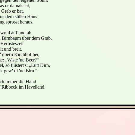
 gegen den eigenen Sohn,
s er damals tat,
 Grab er bat,
aus dem stillen Haus
g sprosst heraus.
 wohl auf und ab,
in Birnbaum über dem Grab,
Herbsteszeit
t und breit.
 übern Kirchhof her,
me: „Wiste 'ne Beer?“
 so flüstert's: „Lütt Dirn,
 gew' di 'ne Birn.“
och immer die Hand
 Ribbeck im Havelland.