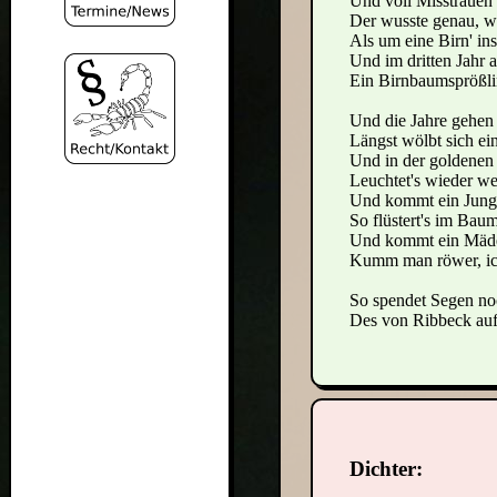
Und voll Misstrauen
Der wusste genau, wa
Als um eine Birn' ins
Und im dritten Jahr 
Ein Birnbaumsprößlin
Und die Jahre gehen
Längst wölbt sich e
Und in der goldenen 
Leuchtet's wieder wei
Und kommt ein Jung'
So flüstert's im Bau
Und kommt ein Mädel,
Kumm man röwer, ick
So spendet Segen n
Des von Ribbeck auf
Dichter: